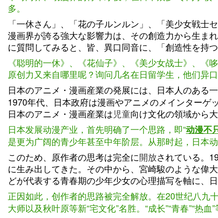
多。
「一休さん」、「花の子ルンルン」、「美少女戦士セ
漫画界が誇る強大な影響力は、その創造力から生まれ
に質問してみると、皆、異口同音に、「創造性を持つ
《聪明的一休》、《花仙子》、《美少女战士》、《哆
原创力又来自哪里呢？询问几名在日留学生，他们异口
日本のアニメ・漫画産業の発展には、日本人のある一
1970年代、日本政府は漫画やアニメのメインター
日本のアニメ・漫画産業は
児童
向け文化の領域から大
日本发展动漫产业，首先明确了一个思路，即“
动漫不
是更为广阔的青少年甚至中年阶层。从那时起，日本动
このため、原作者の思考は完全に
開放
されている。1
に生み出してきた。その中から、宮崎駿のような偉大
どが代表する青春期の少年少女の心理描写を軸に、日
正因如此，创作者的思路被完全解放。在20世纪八九
大师以及秋叶原等新“宅文化”名胜。“成长”“青春”“