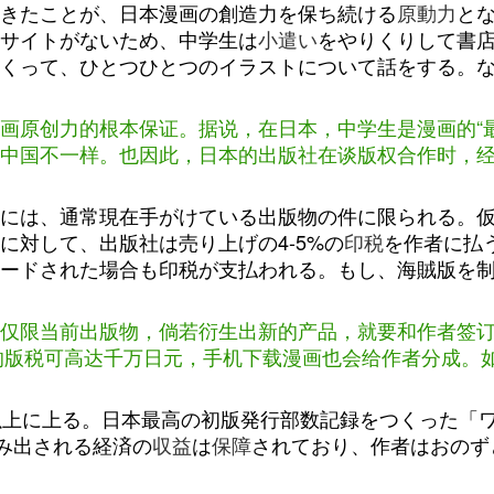
きたことが、日本漫画の創造力を保ち続ける
原動力
と
サイトがないため、中学生は
小遣い
をやりくりして書
くって、ひとつひとつのイラストについて話をする。
画原创力的根本保证。据说，在日本，中学生是漫画的“
中国不一样。也因此，日本的出版社在谈版权合作时，
には、通常現在手がけている出版物の件に限られる。
に対して、出版社は売り上げの4-5%の
印税
を作者に払
ードされた場合も印税が支払われる。もし、海賊版を
仅限当前出版物，倘若衍生出新的产品，就要和作者签
画的版税可高达千万日元，手机下载漫画也会给作者分成。
以上に上る。日本最高の初版発行部数記録をつくった「ワ
み出される経済の
収益
は
保障
されており、作者はおのず