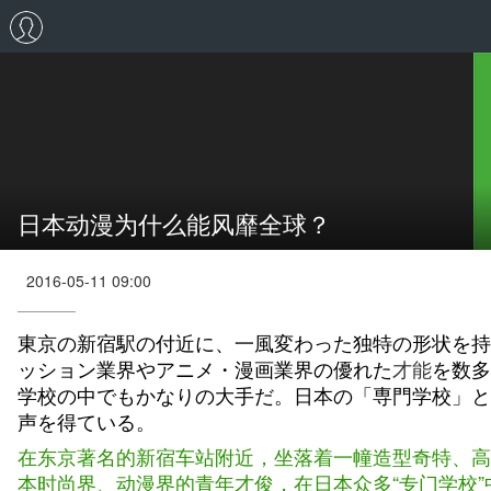
日本动漫为什么能风靡全球？
2016-05-11 09:00
東京の新宿駅の付近に、一風変わった独特の形状を持
ッション業界やアニメ・漫画業界の優れた
才能
を数多
学校の中でもかなりの大手だ。日本の「専門学校」と
声を得ている。
在东京著名的新宿车站附近，坐落着一幢造型奇特、高
本时尚界、动漫界的青年才俊，在日本众多“专门学校”