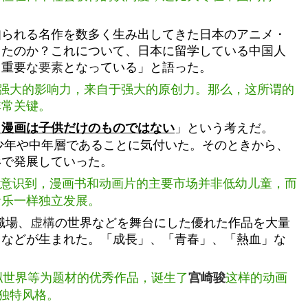
知られる名作を数多く生み出してきた日本のアニメ・
きたのか？これについて、日本に留学している中国人
、重要な
要素
となっている」と語った。
强大的影响力，来自于强大的原创力。那么，这所谓的
非常关键。
」という考えだ。
・漫画は子供だけのものではない
少年や中年層であることに気付いた。そのときから、
形で発展していった。
府就意识到，漫画书和动画片的主要市场并非低幼儿童，而
音乐一样独立发展。
職場、
虚構
の世界などを舞台にした優れた作品を大量
トなどが生まれた。「成長」、「青春」、「熱血」な
拟世界等为题材的优秀作品，诞生了
这样的动画
宫崎骏
的独特风格。