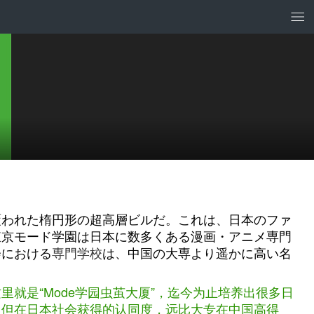
覆われた楕円形の超高層ビルだ。これは、日本のファ
東京モード学園は日本に数多くある漫画・アニメ専門
会における
専門学校
は、中国の大専より遥かに高い名
就是“Mode学园虫茧大厦”，迄今为止培养出很多日
专，但在日本社会获得的认同度，远比大专在中国高得