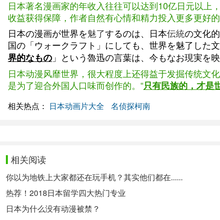
日本著名漫画家的年收入往往可以达到10亿日元以上，
收益获得保障，作者自然有心情和精力投入更多更好的
日本の漫画が世界を
魅了
するのは、日本
伝統
の文化的
国の「ウォークラフト」にしても、世界を魅了した文
」という魯迅の言葉は、今もなお現実を映
界的なもの
日本动漫风靡世界，很大程度上还得益于发掘传统文化
是为了迎合外国人口味而创作的。“
只有民族的，才是
相关热点：
日本动画片大全
名侦探柯南
相关阅读
你以为地铁上大家都还在玩手机？其实他们都在......
热荐！2018日本留学四大热门专业
日本为什么没有动漫被禁？