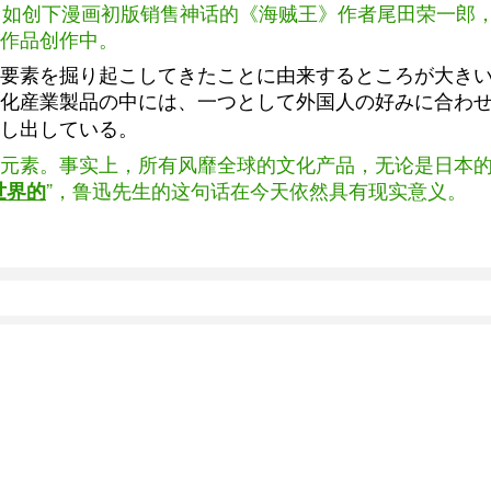
如创下漫画初版销售神话的《海贼王》作者尾田荣一郎，仅
作品创作中。
要素を掘り起こしてきたことに由来するところが大き
化産業製品の中には、一つとして外国人の好みに合わ
し出している。
元素。事实上，所有风靡全球的文化产品，无论是日本的
”，鲁迅先生的这句话在今天依然具有现实意义。
世界的