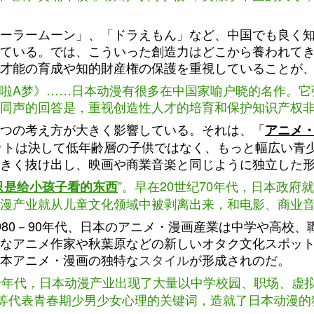
ーラームーン」、「ドラえもん」など、中国でも良く
ている。では、こういった創造力はどこから養われて
才能の育成や知的財産権の保護を重視していることが
啦A梦》……日本动漫有很多在中国家喻户晓的名作。它
同声的回答是，重视创造性人才的培育和保护知识产权
つの考え方が大きく影響している。それは、「
アニメ
ゲットは決して低年齢層の子供ではなく、もっと幅広い青
きく抜け出し、映画や商業音楽と同じように独立した
”。早在20世纪70年代，日本政
只是给小孩子看的东西
漫产业就从儿童文化领域中被剥离出来，和电影、商业
980－90年代、日本のアニメ・漫画産業は中学や高校、
なアニメ作家や秋葉原などの新しいオタク文化スポッ
本アニメ・漫画の独特な
スタイル
が形成されのだ。
十年代，日本动漫产业出现了大量以中学校园、职场、虚
热血”等代表青春期少男少女心理的关键词，造就了日本动漫