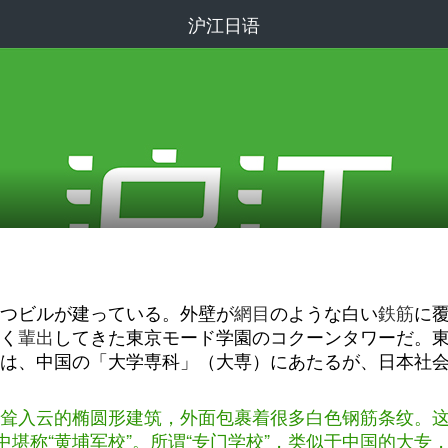
沪江日语
つビルが建っている。外壁が
網目
のような白い
鉄筋
に
く
輩出
してきた東京モード学園のコクーンタワーだ。
は、中国の「大学専科」（大専）にあたるが、日本社
耸入云的椭圆形建筑，外面包裹着很多白色钢筋条纹。这里
中堪称“黄埔军校”。所谓“专门学校”，类似于中国的大