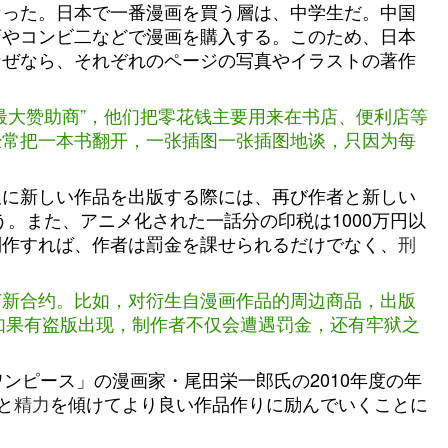
なった。日本で一番漫画を買う層は、中学生だ。中国
店やコンビ二などで漫画を購入する。このため、日本
なぜなら、それぞれのページの写真やイラストの著作
最大赞助商”，他们把零花钱主要用来在书店、便利店等
经常把一本书翻开，一张插图一张插图地谈，只因为每
仮に新しい作品を出版する際には、再び作者と新しい
う。また、アニメ化された一話分の印税は1000万円以
制作すれば、作者は罰金を課せられるだけでなく、
刑
订新合约。比如，对衍生自漫画作品的周边商品，出版
如果有盗版出现，制作者不仅会遭遇罚金，还有牢狱之
ンピース」の漫画家・尾田栄一郎氏の2010年度の年
と
精力
を傾けてより良い作品作りに励んでいくことに