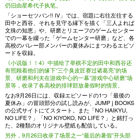
仍旧由星希代子执笔。
「ショーセツバン!! IV」では、宿題に右往左往する
田中と西谷、それを見守る縁下を描く「三人よれば
文殊の知恵」や、研磨とリエーフのゲームセンター
での一幕を綴った「ゲームセンター研磨」など、各
高校のバレー部メンバーの夏休みにまつわるエピソ
ードを収録。
《小说版！！4》中描绘了举棋不定的田中和西谷还
有照顾着他们的缘下“三个臭皮匠赛过诸葛亮”的场
景、研磨和列夫在游戏中心的一幕“游戏中心研磨”场
景等，收录了各高校的排球部放暑假时的情景。
なお9月26日には、収録エピソードの1つ「最後の
夏休み」の冒頭部分の試し読みが、JUMP j BOOKS
の公式サイトにてスタート。また「NO HAIKYU,
NO LIFE？」「NO KIYOKO, NO LIFE？」と銘打っ
た、2種類のオリジナル壁紙も配信している。
另外，9月26日收录了场景之一“最后的暑假”开头部