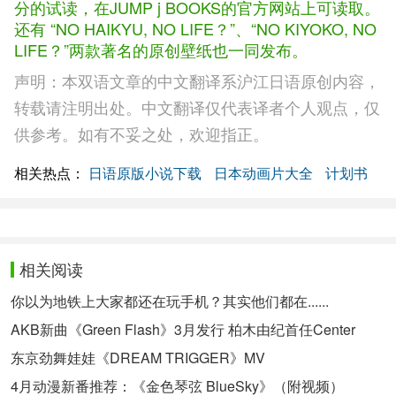
分的试读，在JUMP j BOOKS的官方网站上可读取。
还有 “NO HAIKYU, NO LIFE？”、“NO KIYOKO, NO
LIFE？”两款著名的原创壁纸也一同发布。
声明：本双语文章的中文翻译系沪江日语原创内容，
转载请注明出处。中文翻译仅代表译者个人观点，仅
供参考。如有不妥之处，欢迎指正。
相关热点：
日语原版小说下载
日本动画片大全
计划书
相关阅读
你以为地铁上大家都还在玩手机？其实他们都在......
AKB新曲《Green Flash》3月发行 柏木由纪首任Center
东京劲舞娃娃《DREAM TRIGGER》MV
4月动漫新番推荐：《金色琴弦 BlueSky》（附视频）