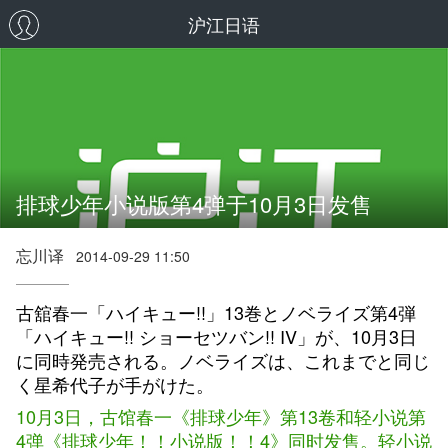
沪江日语
排球少年小说版第4弹于10月3日发售
忘川译
2014-09-29 11:50
古舘春一「ハイキュー!!」13巻とノベライズ第4弾
「ハイキュー!! ショーセツバン!! IV」が、10月3日
に同時発売される。ノベライズは、これまでと同じ
く星希代子が手がけた。
10月3日，古馆春一《排球少年》第13卷和轻小说第
4弹《排球少年！！小说版！！4》同时发售。轻小说