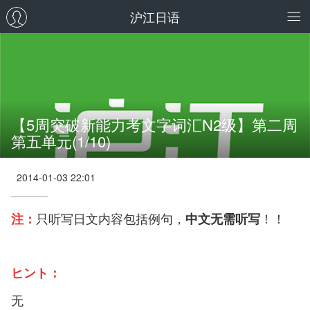
沪江日语
【5周突破新能力考文字词汇N2级】第二周
第五单元(1/10)
2014-01-03 22:01
注：
只听写日文内容包括例句，
中文无需听写
！！
ヒント：
无