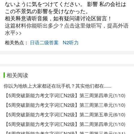
ないように気をつけてください。 影響 私の会社は
この不景気の影響を受けなかった。
相关释意请听音频，如有疑问请讨论区留言！
这篇材料你能听出多少？点击这里做听写，提高外语
水平>>
相关热点：
日语二级答案
N2听力
相关阅读
你以为地铁上大家都还在玩手机？其实他们都在......
【5周突破新能力考文字词汇N2级】第三周第四单元(1/10)
【5周突破新能力考文字词汇N2级】第三周第三单元(1/10)
【5周突破新能力考文字词汇N2级】第二周第五单元(6/10)
【5周突破新能力考文字词汇N2级】第二周第四单元(1/10)
【5周突破新能力考文字词汇N2级】第二周第三单元(1/11)