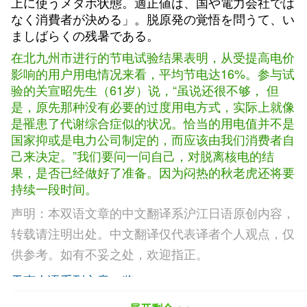
上に使うメタボ状態。適正値は、国や電力会社では
なく消費者が決める」。脱原発の覚悟を問うて、い
ましばらくの残暑である。
在北九州市进行的节电试验结果表明，从受提高电价
影响的用户用电情况来看，平均节电达16%。参与试
验的关宣昭先生（61岁）说，“虽说还很不够， 但
是，原先那种没有必要的过度用电方式，实际上就像
是罹患了代谢综合症似的状况。恰当的用电值并不是
国家抑或是电力公司制定的，而应该由我们消费者自
己来决定。”我们要问一问自己，对脱离核电的结
果，是否已经做好了准备。因为闷热的秋老虎还将要
持续一段时间。
声明：本双语文章的中文翻译系沪江日语原创内容，
转载请注明出处。中文翻译仅代表译者个人观点，仅
供参考。如有不妥之处，欢迎指正。
天声人语系列文章一览>>>