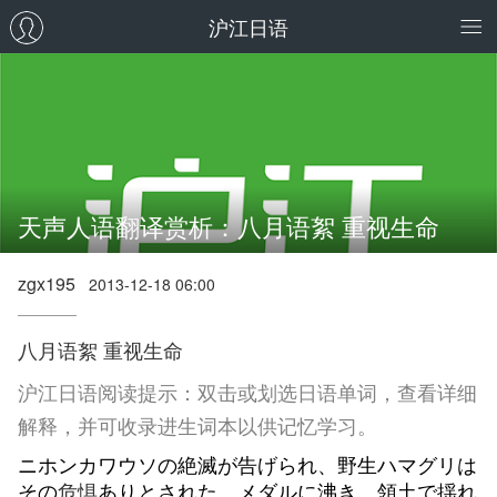
沪江日语
天声人语翻译赏析：八月语絮 重视生命
zgx195
2013-12-18 06:00
八月语絮 重视生命
沪江日语阅读提示：双击或划选日语单词，查看详细
解释，并可收录进生词本以供记忆学习。
ニホンカワウソの絶滅が告げられ、野生ハマグリは
その
危惧
ありとされた。メダルに沸き、領土で揺れ