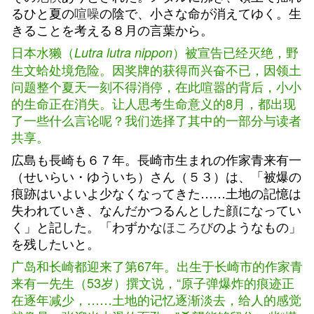
るひと夏の
喧噪
の陰で、小さな命が消えてゆく。生
きることを考える８月の言葉から。
日本水獭（
）被宣告已经灭绝，野
Lutra lutra nippon
生文蛤处境危险。因奖牌的获得而兴奋不已，因领土
问题整个夏天一刻不得消停，在此喧嚣的背后，小小
的生命正在消失。让人思考生命意义的8月，都出现
了一些什么言论呢？我们选择了其中的一部分与读者
共享。
広島も長崎も６７年。長崎市生まれの作家青来有一
（せいらい・ゆういち）さん（５３）は、「被爆の
痕跡はいよいよ少なくなってきた……土地の記憶は
失われていき、なんだかつるんとした顔になってい
く」と記した。「わずかな
ほころび
のようなもの」
を残したいと。
广岛和长崎都迎来了第67年。出生于长崎市的作家青
来有一先生（53岁）撰文说，“原子弹爆炸的痕迹正
在逐年减少，……土地的记忆逐渐淡去，给人的感觉