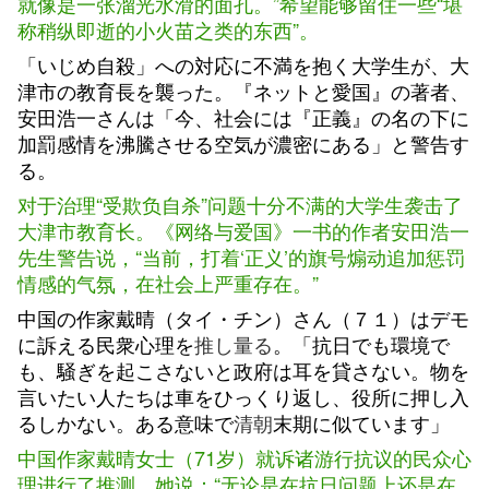
就像是一张溜光水滑的面孔。”希望能够留住一些“堪
称稍纵即逝的小火苗之类的东西”。
「いじめ自殺」への対応に不満を抱く大学生が、大
津市の教育長を襲った。『ネットと愛国』の著者、
安田浩一さんは「今、社会には『正義』の名の下に
加罰感情を沸騰させる空気が濃密にある」と警告す
る。
对于治理“受欺负自杀”问题十分不满的大学生袭击了
大津市教育长。《网络与爱国》一书的作者安田浩一
先生警告说，“当前，打着‘正义’的旗号煽动追加惩罚
情感的气氛，在社会上严重存在。”
中国の作家戴晴（タイ・チン）さん（７１）はデモ
に訴える民衆心理を
推し量る
。「抗日でも環境で
も、騒ぎを起こさないと政府は耳を貸さない。物を
言いたい人たちは車をひっくり返し、役所に押し入
るしかない。ある意味で
清朝
末期に似ています」
中国作家戴晴女士（71岁）就诉诸游行抗议的民众心
理进行了推测，她说：“无论是在抗日问题上还是在