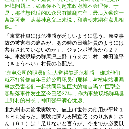
环境问题上，如果你不闹起来政府就不会理你。于
是，那些想说话的民众只有掀翻汽车，最后入狱这一
条路可走。从某种意义上来说，和清朝末期有点儿相
似。”
「東電社員には危機感が乏しいように思う。原発事
故の被害者の痛みが、あの時の日航社員のようには
共有されていないのか」。ジャンボ墜落から２７
年。事故現場の群馬県上野（うえの）村、神田強平
（きょうへい）村長の心配だ。
“东电公司的职员们让人觉得缺乏危机感。难道他们
就不打算像当年日航公司职员们那样，与核电站泄漏
事故受害者们一起共同承担巨大的痛苦吗？”巨型空
客坠落事件发生至今已经27年，作为事故现场群马县
上野村的村长，神田强平满心忧虑。
北九州市の節電実験で、値上げ世帯の使用が平均１
６％も減った。実験に関わる関宣昭（のりあき）さ
ん（６１）は「足りないと言うが、今までが必要以