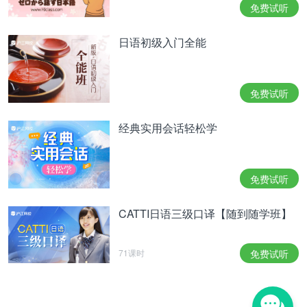
免费试听
日语初级入门全能
免费试听
经典实用会话轻松学
免费试听
CATTI日语三级口译【随到随学班】
71课时
免费试听