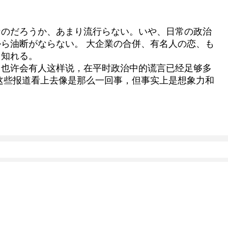
なのだろうか、あまり流行らない。いや、日常の政治
ら油断がならない。 大企業の合併、有名人の恋、も
と知れる。
。也许会有人这样说，在平时政治中的谎言已经足够多
这些报道看上去像是那么一回事，但事实上是想象力和