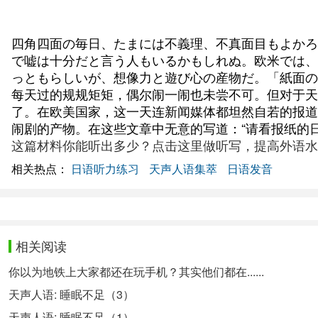
四角四面の毎日、たまには不義理、不真面目もよかろ
で嘘は十分だと言う人もいるかもしれぬ。欧米では、
っともらしいが、想像力と遊び心の産物だ。「紙面の
每天过的规规矩矩，偶尔闹一闹也未尝不可。但对于天
了。在欧美国家，这一天连新闻媒体都坦然自若的报道
闹剧的产物。在这些文章中无意的写道：“请看报纸的
这篇材料你能听出多少？点击这里做听写，提高外语水
相关热点：
日语听力练习
天声人语集萃
日语发音
相关阅读
你以为地铁上大家都还在玩手机？其实他们都在......
天声人语: 睡眠不足（3）
天声人语: 睡眠不足（1）