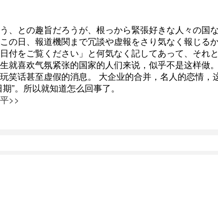
う、との趣旨だろうが、根っから緊張好きな人々の国
この日、報道機関まで冗談や虚報をさり気なく報じるか
日付をご覧ください」と何気なく記してあって、それ
生就喜欢气氛紧张的国家的人们来说，似乎不是这样做
玩笑话甚至虚假的消息。 大企业的合并，名人的恋情，
日期”。所以就知道怎么回事了。
平>>