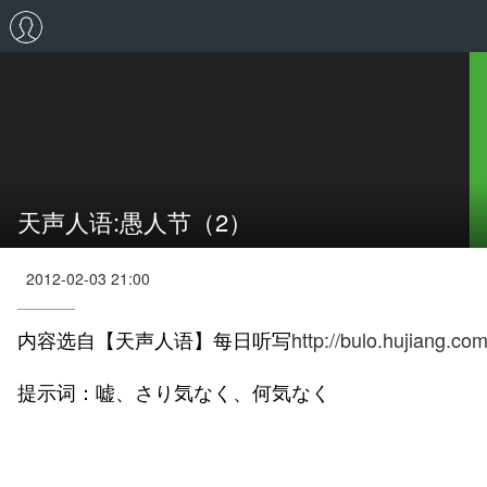
天声人语:愚人节（2）
2012-02-03 21:00
内容选自【天声人语】每日听写
http://bulo.hujiang.c
提示词：嘘、さり気なく、何気なく