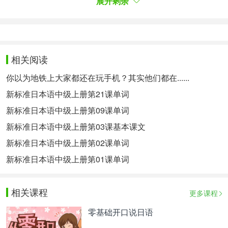
展开剩余
うしょう（総称）［名］总称 なまもの（生物）
［名］生的（食物），生鲜（食品） にる（煮る）
［动2］煮，炖，熬，煨，焖 ぶん（文）［名］句，
句子；文章 ちがい（違い）［名］不同，区别 しゅ
くはくしせつ（宿泊施設）［名］住宿设施 たいて
相关阅读
い［副］大抵，大都 ふとん（布団）［名］被褥，
你以为地铁上大家都还在玩手机？其实他们都在......
铺盖 しく（敷く）［动1］铺，盖
新标准日本语中级上册第21课单词
……………………………………………………………
……… ～世紀（せいき） ～世纪 生词表4 はんだん
新标准日本语中级上册第09课单词
する（判断～）［动3］判断 がんらい（元来）
新标准日本语中级上册第03课基本课文
［副］本来，原来 ほんらい（本来）［副］本来 バ
新标准日本语中级上册第02课单词
イオリン［名］小提琴 おだやか（穏やか）［形2］
温和；平稳，平静 こうば（工場）［名］作坊，工
新标准日本语中级上册第01课单词
厂，工场 しきし（色紙）［名］方形厚纸笺 いろが
み（色紙）［名］彩纸，彩色折叠纸 じつわ（実
相关课程
話）［名］实话 こくりつ（国立）［名］国立 こく
更多课程
りつだいがく（国立大学）［名］国立大学 さんか
零基础开口说日语
しゃ（参加者）［名］参加者 しょうひん（賞品）