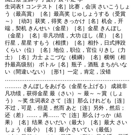
生词表1 コンテスト［名］比赛，会演 さいこうしょ
う（最高賞）［名］最高奖 じゅしょうする（受賞
～）［动3］获奖，得奖 きっかけ［名］机会，开
端，契机 きんせい（金星）［名］金星 きんぼし
（金星）［名］非凡功绩，大功 ほし（星）［名］
行星，星星 すもう（相撲）［名］相扑，日式摔跤
くらい（位）［名］地位，职位，官位 りきし（力
士）［名］力士 よこづな（横綱）［名］横纲（相
扑最高级别） ボトル［名］瓶子，酒瓶 まちがいな
い（間違いない）［形1］一定，肯定，没错
……………………………………………………………
……… きんぼしをあげる（金星を上げる） 成就非
凡功绩，获得金星 最（さい）～ 最～ ～賞（しょ
う） ～奖 生词表2 さて［连］那么 けれども［连］
不过，可是，但是，然而 あと［连］另外，然后；
还（差）……，再…… で［连］那么 けっか（結
果）［名］结果 さいだい（最大）［名］最大 さい
しょう（最小）［名］最小 さいてい（最低）