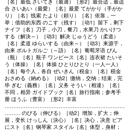
［名］最低 さいてき（最適）［形2］最合适，最适
合 さいあい（最愛）［名］最爱 てがかり（手がか
り）［名］线索 たより（頼り）［名］依靠，一
举；借助的东西 のこす（残す）［动1］留下，剩下
ナイフ［名］刀子，小刀，餐刀，水果刀 かいけつ
する（解決～）［动3］解决 じゅうどう（柔道）
［名］柔道 ゆらいする（由来～）［动3］来源于，
由来 ポルトガルご（～語）［名］葡萄牙语 びん
（瓶）［名］瓶子 ワンピース［名］连衣裙 たいそ
う（体操）［名］体操 ひとりひとり（一人一人）
［名］每个人，各自 ぜいきん（税金）［名］税金
おさめる（納める）［动2］缴纳，交纳；结束，完
毕 ぎむ（義務）［名］义务 そうい（相違）［名］
不同，相异 ガイドブック［名］旅行指南；参考手
册 ほうふ（豊富）［形2］丰富
……………………………………………………………
……… のびる（伸びる）［动2］增加，扩大；伸
展，变长 けっしん（決心）［名］决心，决意 ピア
にスト［名］钢琴家 スタイル［名］体型，身材；