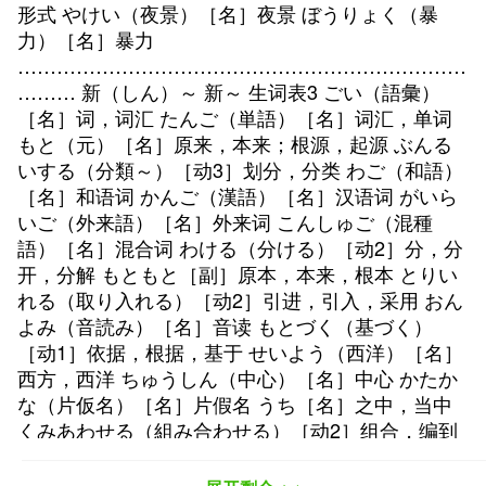
形式 やけい（夜景）［名］夜景 ぼうりょく（暴
力）［名］暴力
……………………………………………………………
……… 新（しん）～ 新～ 生词表3 ごい（語彙）
［名］词，词汇 たんご（単語）［名］词汇，单词
もと（元）［名］原来，本来；根源，起源 ぶんる
いする（分類～）［动3］划分，分类 わご（和語）
［名］和语词 かんご（漢語）［名］汉语词 がいら
いご（外来語）［名］外来词 こんしゅご（混種
語）［名］混合词 わける（分ける）［动2］分，分
开，分解 もともと［副］原本，本来，根本 とりい
れる（取り入れる）［动2］引进，引入，采用 おん
よみ（音読み）［名］音读 もとづく（基づく）
［动1］依据，根据，基于 せいよう（西洋）［名］
西方，西洋 ちゅうしん（中心）［名］中心 かたか
な（片仮名）［名］片假名 うち［名］之中，当中
くみあわせる（組み合わせる）［动2］组合，编到
一起 せいぶつ（生物）［名］生物 どうぶつ（動
物）［名］动物 しょくぶつ（植物）［名］植物 そ