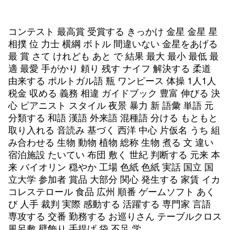
コンテスト 最高賞 受賞する きっかけ 金星 金星 星
相撲 位 力士 横綱 ボトル 間違いない 金星をあげる
最 賞 さて けれども あと で 結果 最大 最小 最低 最
適 最愛 手がかり 頼り 残す ナイフ 解決する 柔道
由来する ポルトガル語 瓶 ワンピース 体操 1人1人
税金 収める 義務 相違 ガイドブック 豊富 伸びる 決
心 ピアニスト スタイル 夜景 暴力 新 語彙 単語 元
分類する 和語 漢語 外来語 混種語 分ける もともと
取り入れる 音読み 基づく 西洋 中心 片仮名 うち 組
み合わせる 生物 動物 植物 総称 生物 煮る 文 違い
宿泊施設 たいてい 布団 敷く 世紀 判断する 元来 本
来 バイオリン 穏やか 工場 色紙 色紙 実話 国立 国
立大学 参加者 賞品 大部分 関心 発生する 家賃 イカ
コレステロール 食品 広州 順番 ゲームソフト あく
び 人手 裁判 実際 感動する 活躍する 専門家 言語
専攻する 交番 勤務する お巡りさん テーブルクロス
風呂敷 壁飾り 手提げ 袋 不足 学