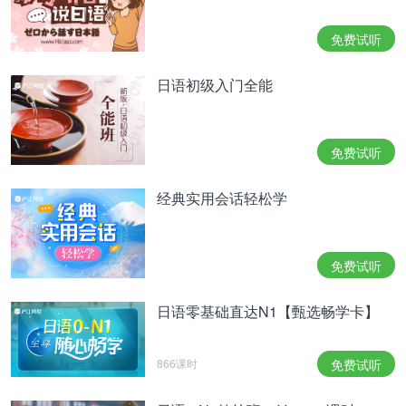
［名］奖品 だいぶぶん（大部分）［名］大部分 か
んしん（関心）［名］关心，关怀；感兴趣 はっせ
免费试听
いする（発生～）［动3］发生 やちん（家賃）
［名］房租 イカ［名］鱿鱼，墨鱼 コレステロール
日语初级入门全能
［名］胆固醇 しょくひん（食品）［名］食品 こう
しゅう（広州）［专］广州 じゅんばん（順番）
［名］顺序，次序 ゲームソフト［名］游戏软件 あ
免费试听
くび［名］哈欠 ひとで（人手）［名］人手 さいば
ん（裁判）［名］裁判 じっさい（実際）［名］实
经典实用会话轻松学
际 かんどうする（感動～）［动3］ かつやくする
（活躍～）［动3］大显身手，活跃 せんもんか（専
門家）［名］专家 げんご（言語）［名］语言，言
语 せんこうする（専攻～）［动3］专攻，专修 こう
免费试听
ばん（交番）［名］派出所；交替 きんむする（勤
務～）［名］工作，上班 おまわりさん（お巡りさ
日语零基础直达N1【甄选畅学卡】
ん）［名］巡警，警察 テーブルクロス［名］桌
布，台布 ふろしき（風呂敷）［名］包袱布，包裹
866课时
免费试听
布 かべかざり（壁飾り）［名］装饰 てさげ（手提
げ）［名］手提包，手提袋 ふくろ（袋）［名］袋