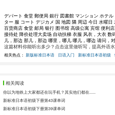
デパート 食堂 郵便局 銀行 図書館 マンション ホテル
ター 服 コート デジカメ 国 地図 隣 周辺 今日 水曜日
百货商店 食堂 邮局 银行 图书馆 高级公寓 宾馆 便利
接待处 降价处理大卖场 自动扶梯 衣服 风衣，大衣 数码
儿，那边 那儿，那边 哪里，哪儿 哪儿，哪边 请问，对不
这篇材料你能听出多少？点击这里做听写，提高外语水
相关热点：
新版标准日本语
日语入门
新标准日本语初级
相关阅读
你以为地铁上大家都还在玩手机？其实他们都在......
新标准日本语初级下册第43课单词
新标准日本语初级下册第39课单词