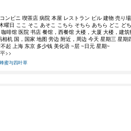
 コンビニ 喫茶店 病院 本屋 レストラン ビル 建物 売り
 木曜日 ここ そこ あそこ こちら そちら あちら どこ ど
店 咖啡馆 医院 书店 餐馆，西餐馆 大楼，大厦 大楼，建
相机 国，国家 地图 旁边 附近，周边 今天 星期三 星期
起 上海 东京 多少钱 美化语 ~层 ~日元 星期~
平>>
蜂蜜与四叶草