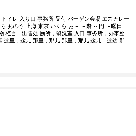
場 トイレ 入り口 事務所 受付 バーゲン会場 エスカレー
ちら あのう 上海 東京 いくら お～ ～階 ～円 ～曜日
筑物 柜台，出售处 厕所，盥洗室 入口 事务所，办事处
四 这里，这儿 那里，那儿 那里，那儿 这儿，这边 那