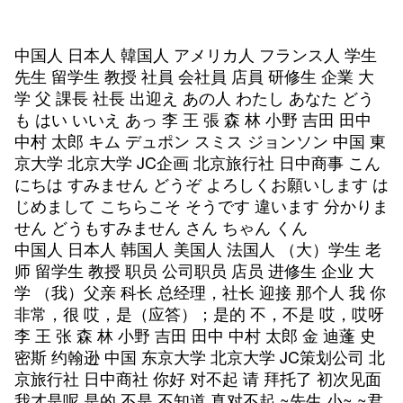
中国人 日本人 韓国人 アメリカ人 フランス人 学生
先生 留学生 教授 社員 会社員 店員 研修生 企業 大
学 父 課長 社長 出迎え あの人 わたし あなた どう
も はい いいえ あっ 李 王 張 森 林 小野 吉田 田中
中村 太郎 キム デュポン スミス ジョンソン 中国 東
京大学 北京大学 JC企画 北京旅行社 日中商事 こん
にちは すみません どうぞ よろしくお願いします は
じめまして こちらこそ そうです 違います 分かりま
せん どうもすみません さん ちゃん くん
中国人 日本人 韩国人 美国人 法国人 （大）学生 老
师 留学生 教授 职员 公司职员 店员 进修生 企业 大
学 （我）父亲 科长 总经理，社长 迎接 那个人 我 你
非常，很 哎，是（应答）；是的 不，不是 哎，哎呀
李 王 张 森 林 小野 吉田 田中 中村 太郎 金 迪蓬 史
密斯 约翰逊 中国 东京大学 北京大学 JC策划公司 北
京旅行社 日中商社 你好 对不起 请 拜托了 初次见面
我才是呢 是的 不是 不知道 真对不起 ~先生 小~ ~君