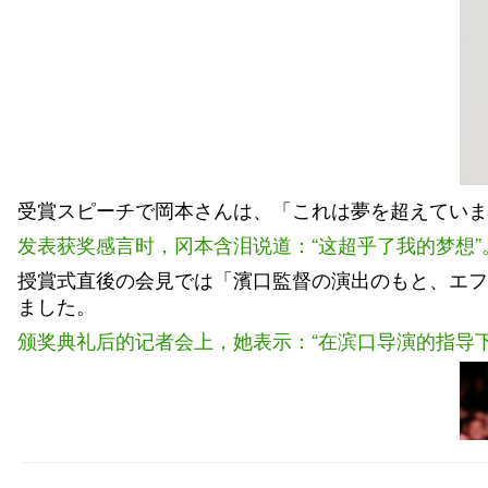
受賞スピーチで岡本さんは、「これは夢を超えていま
发表获奖感言时，冈本含泪说道：“这超乎了我的梦想”
授賞式直後の会見では「濱口監督の演出のもと、エフ
ました。
颁奖典礼后的记者会上，她表示：“在滨口导演的指导下