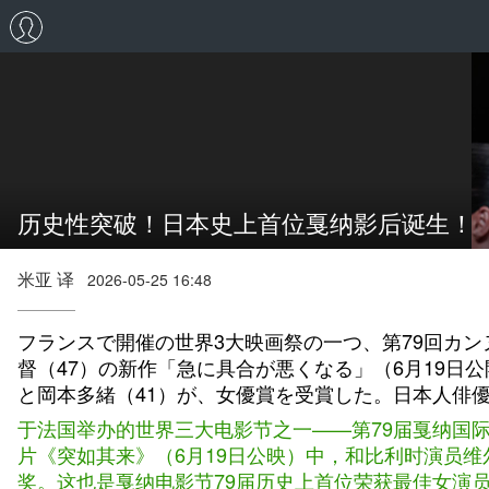
历史性突破！日本史上首位戛纳影后诞生！
米亚 译
2026-05-25 16:48
フランスで開催の世界3大映画祭の一つ、第79回カ
督（47）の新作「急に具合が悪くなる」（6月19日
と岡本多緒（41）が、女優賞を受賞した。日本人俳
于法国举办的世界三大电影节之一——第79届戛纳国
片《突如其来》（6月19日公映）中，和比利时演员维
奖。这也是戛纳电影节79届历史上首位荣获最佳女演