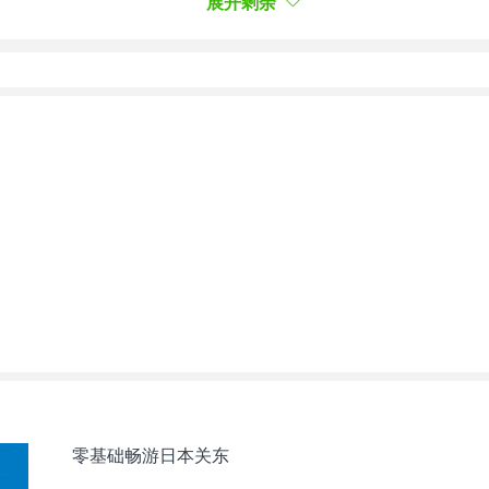
展开剩余
期がんを患う舞台演出家と介護施設の施設長の心の交
的舞台导演与养老院负责人之间的心灵交流。
零基础畅游日本关东