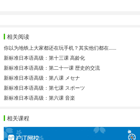
相关阅读
你以为地铁上大家都还在玩手机？其实他们都在......
新标准日本语高级：第十三课 高龄化
新标准日本语高级：第二十一课 歴史的交流
映画「急に具合が悪くなる」は、フランスを舞台に末
新标准日本语高级：第八课 メセナ
电影《突如其来》以法国为舞台，描绘了罹患癌症晚期
新标准日本语高级：第七课 スポーツ
新标准日本语高级：第六课 音楽
相关课程