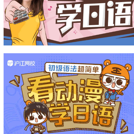
岡本は、1985年（昭60）5月22日に千葉県で生ま
TAO名義でミラノ、ロンドン、ニューヨークと数々
冈本多绪1985年（昭和60年）5月22日出生于千叶
兰、伦敦、纽约等地的众多顶级时装品牌的秀场、杂志