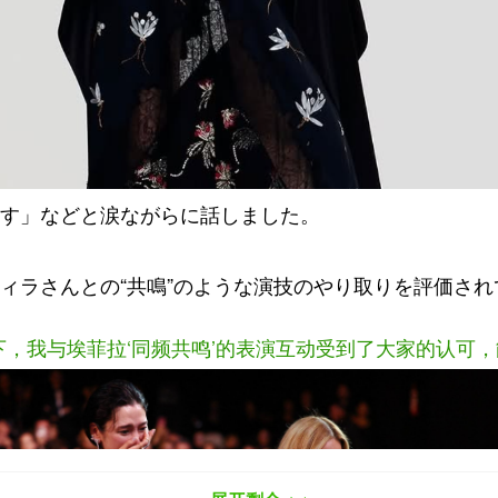
す」などと涙ながらに話しました。
。
ィラさんとの“共鳴”のような演技のやり取りを評価さ
，我与埃菲拉‘同频共鸣’的表演互动受到了大家的认可，