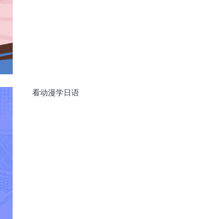
れ、14歳で日本でモデルとしてデビューした。2006年
のトップメゾンのショー、雑誌、ワールドキャンペーン
县，14岁在日本作为模特出道。2006年（平成18年）赴
及全球宣传广告中，作为顶级模特大放异彩。
看动漫学日语