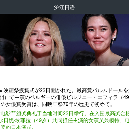
沪江日语
ンヌ映画祭授賞式が23日開かれた。最高賞パルムドール
公開）で主演のベルギーの俳優ビルジニー・エフィラ（4
優の女優賞受賞は、同映画祭79年の歴史で初めて。
际电影节颁奖典礼于当地时间23日举行。在入围最高奖金
尔日妮·埃菲拉（49岁）共同担任主演的女演员兼模特、电
员奖的日本演员。