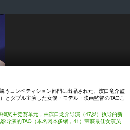
を競うコンペティション部門に出品された、濱口竜介監
9）とダブル主演した女優・モデル・映画監督のTAOこ
棕榈奖主竞赛单元，由滨口龙介导演（47岁）执导的新
影导演的TAO（本名冈本多绪，41）荣获最佳女演员