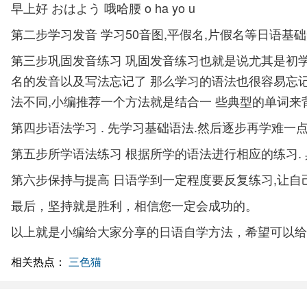
早上好 おはよう 哦哈腰 o ha yo u
第二步学习发音 学习50音图,平假名,片假名等日语基础
第三步巩固发音练习 巩固发音练习也就是说尤其是初学
名的发音以及写法忘记了 那么学习的语法也很容易忘记,
法不同,小编推荐一个方法就是结合一 些典型的单词来背
第四步语法学习 . 先学习基础语法.然后逐步再学难一点
第五步所学语法练习 根据所学的语法进行相应的练习. 
第六步保持与提高 日语学到一定程度要反复练习,让自己
最后，坚持就是胜利，相信您一定会成功的。
以上就是小编给大家分享的日语自学方法，希望可以给
相关热点：
三色猫