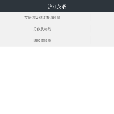
沪江英语
英语四级成绩查询时间
分数及格线
四级成绩单