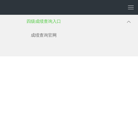
四级成绩查询入口
成绩查询官网