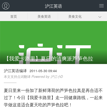
沪江英语
首页
美食英语
美食文化
甜点菜谱
正餐菜谱
饮品菜谱
小食菜谱
常见美食英语
【我爱卡路里】夏日的清爽派芦笋色拉
沪江英语编译
2011-05-30 09:44
本文支持点词翻译
Powered by 沪江小D
夏日里来一份加了新鲜薄荷的芦笋色拉真是再合适不
过了！今日【我爱卡路里】走一回健康路线，一起来
学做这道适合夏天吃的芦笋色拉吧！