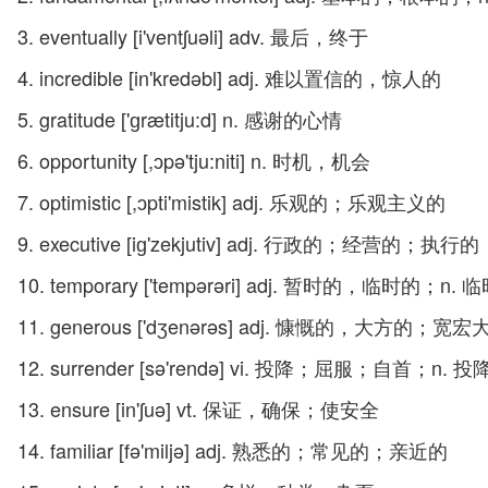
3. eventually [i'ventʃuəli] adv. 最后，终于
4. incredible [in'kredəbl] adj. 难以置信的，惊人的
5. gratitude ['ɡrætitju:d] n. 感谢的心情
6. opportunity [,ɔpə'tju:niti] n. 时机，机会
7. optimistic [,ɔpti'mistik] adj. 乐观的；乐观主义的
9. executive [iɡ'zekjutiv] adj. 行政的；经营
10. temporary ['tempərəri] adj. 暂时的，临时的
11. generous ['dʒenərəs] adj. 慷慨的，大方
12. surrender [sə'rendə] vi. 投降；屈服；自首
13. ensure [in'ʃuə] vt. 保证，确保；使安全
14. familiar [fə'miljə] adj. 熟悉的；常见的；亲近的