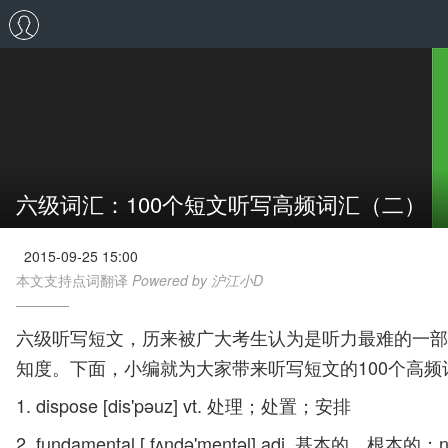
六级词汇：100个短文听写高频词汇（二）
2015-09-25 15:00
本文支持点词翻译
Powered by 沪江小D
六级听写短文，历来被广大考生认为是听力最难的一部
知度。下面，小编就为大家带来听写短文的100个高频
1. dispose [dis'pəuz] vt. 处理；处置；安排
2. fundamental [,fʌndə'mentəl] adj. 基本的