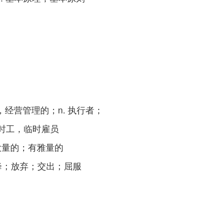
的；执行的，经营管理的；n. 执行者；
；n. 临时工，临时雇员
的；宽宏大量的；有雅量的
；n. 投降；放弃；交出；屈服