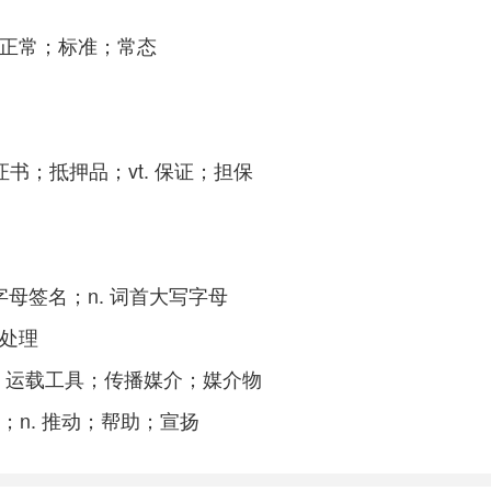
的；n. 正常；标准；常态
证人；保证书；抵押品；vt. 保证；担保
用姓名的首字母签名；n. 词首大写字母
药物处理
工具；交通工具；运载工具；传播媒介；媒介物
扬；偷窃；n. 推动；帮助；宣扬