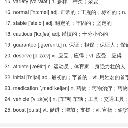
15. variety [və'raiəti] n. 多样；种类；杂耍
16. normal ['nɔ:məl] adj. 正常的；正规的，标准
17. stable ['steibl] adj. 稳定的；牢固的；坚定的
18. cautious ['kɔ:ʃəs] adj. 谨慎的；十分小心的
19. guarantee [,ɡærən'ti:] n. 保证；担保；保
20. deserve [di'zə:v] vi. 应受，应得；vt. 应受，应得
21. athlete ['æθli:t] n. 运动员，体育家；身强力壮的人
22. initial [i'niʃəl] adj. 最初的；字首的；vt. 
23. medication [,medi'keiʃən] n. 药物；药物治疗；
24. vehicle ['viːɪk(ə)l] n. [车辆] 车辆；
25. boost [bu:st] vt. 促进；增加；支援；vi. 宣