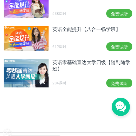
538课时
免费试听
英语全能提升【八合一畅学班】
612课时
免费试听
英语零基础直达大学四级【随到随学
班】
284课时
免费试听