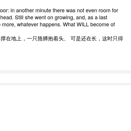
loor: in another minute there was not even room for
 head. Still she went on growing, and, as a last
o no more, whatever happens. What WILL become of
撑在地上，一只胳膊抱着头、 可是还在长，这时只得