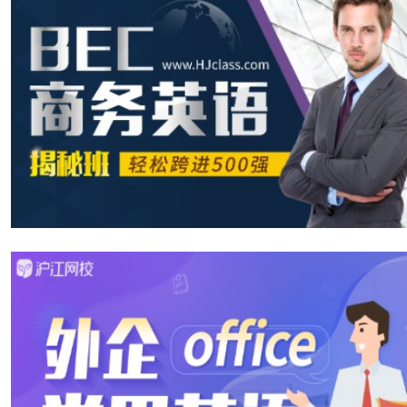
What would you like for dessert? I think I’ll have appl
你想吃点什么甜点?我想我要苹果派和冰淇淋。
⭐snack
[snæk]
小吃
[真题例句]
She usually takes a snack in the KFC.
她通常在肯德基吃零食。
⭐sauce
[sɔːs]
调味汁