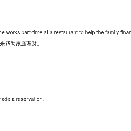
e works part-time at a restaurant to help the family fina
来帮助家庭理财。
 made a reservation.