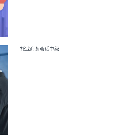
his special sauce is very good.
汁很好吃。
托业商务会话中级
eposit on beverage containers.