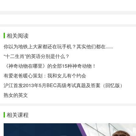
In fact, I’m sick and tired of restaurant food! Sometim
事实上，我已经厌倦了餐馆的食物！有时候，我只是更
⭐steak
相关阅读
[steɪk]
你以为地铁上大家都还在玩手机？其实他们都在......
牛排
“十二生肖”的英语分别是什么？
[真题例句]
《神奇动物在哪里》的全部15种神奇动物！
有爱老爸暖心策划：我和女儿有个约会
I’ll have the steak, French fries, and let’s see, chocola
沪江首发2013年5月BEC高级考试真题及答案（回忆版）
我要牛排、炸薯条，让我想想，甜点要巧克力冰淇淋。
熟女的英文
⭐dessert
[dɪˈzɜːt]
相关课程
甜品
[真题例句]