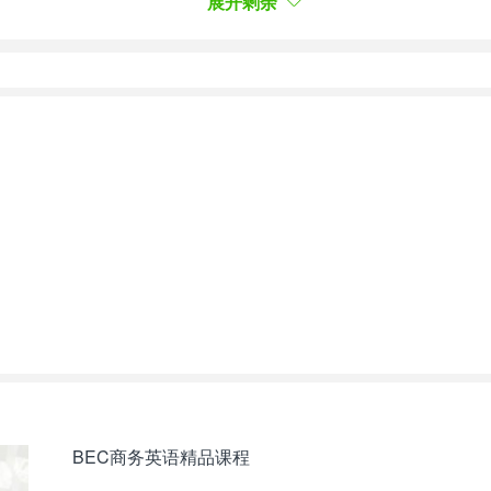
展开剩余
es, I just prefer a home-cooked meal.
喜欢吃家常菜。
te ice cream for dissert.
BEC商务英语精品课程