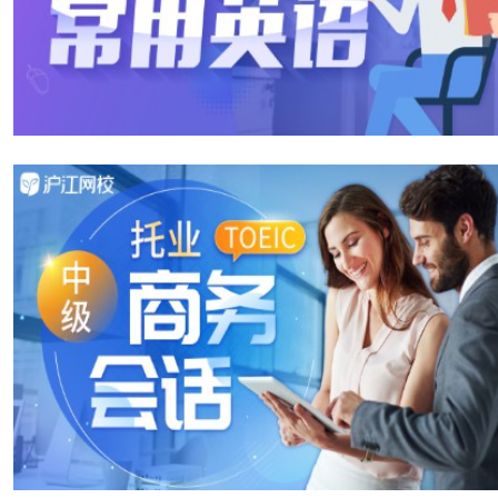
[真题例句]
May I make a recommendation, sir? Our seafood with t
先生，我可以给您推荐吗?我们的海鲜配这种特制的酱
⭐beverage
[ˈbevərɪdʒ]
饮料
[真题例句]
In 1993. New York State ordered stores to charge a d
在1993年。纽约州要求商店对饮料容器收取押金。
⭐alcohol
[ˈælkəhɒll]
酒精