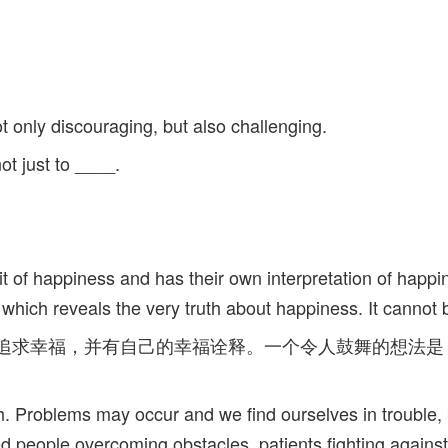
only discouraging, but also challenging.
ot just to ____.
suit of happiness and has their own interpretation of happi
 which reveals the very truth about happiness. It cannot 
在追求幸福，并有自己的幸福诠释。一个令人鼓舞的想法
h. Problems may occur and we find ourselves in trouble, 
d people overcoming obstacles, patients fighting against