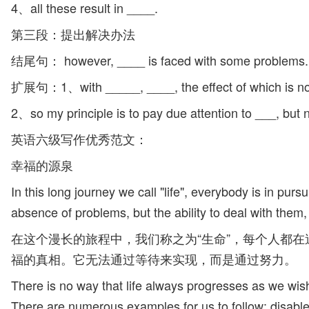
4、all these result in ____.
第三段：提出解决办法
结尾句： however, ____ is faced with some problems.
扩展句：1、with _____, ____, the effect of which is not 
2、so my principle is to pay due attention to ___, but n
英语六级写作优秀范文：
幸福的源泉
In this long journey we call "life", everybody is in pur
absence of problems, but the ability to deal with them,
在这个漫长的旅程中，我们称之为“生命”，每个人都
福的真相。它无法通过等待来实现，而是通过努力。
There is no way that life always progresses as we wis
There are numerous examples for us to follow: disable