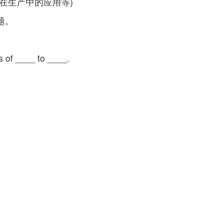
在生产中的应用等)
题。
 of ____ to ____.