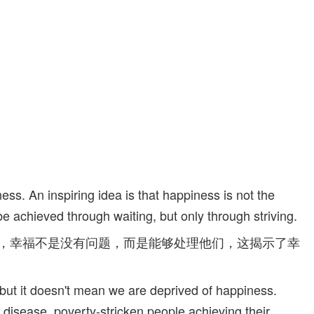
ness. An inspiring idea is that happiness is not the
be achieved through waiting, but only through striving.
是，幸福不是没有问题，而是能够处理他们，这揭示了幸
but it doesn't mean we are deprived of happiness.
 disease, poverty-stricken people achieving their