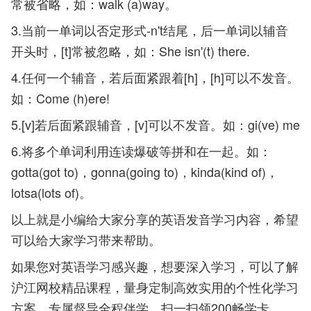
常被省略，如：walk (a)way。
3.当前一单词以否定形式-n't结尾，后一单词以辅音
开头时，[t]常被忽略，如：She isn'(t) there.
4.任何一个辅音，若后面紧跟着[h]，[h]可以不发音。
如：Come (h)ere!
5.[v]若后面紧跟辅音，[v]可以不发音。如：gi(ve) me
6.将多个单词利用连读爆破等拼和在一起。如：
gotta(got to)，gonna(going to)，kinda(kind of)，
lotsa(lots of)。
以上就是小编给大家分享的英语发音学习内容，希望
可以给大家学习带来帮助。
如果您对英语学习感兴趣，想要深入学习，可以了解
沪江网校精品课程，量身定制高效实用的个性化学习
方案，专属督导全程伴学。扫一扫领200畅学卡