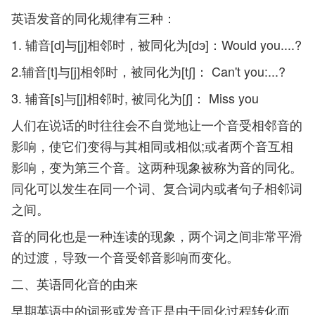
英语发音的同化规律有三种：
1. 辅音[d]与[j]相邻时，被同化为[dэ]：Would you....?
2.辅音[t]与[j]相邻时，被同化为[t∫]： Can't you:...?
3. 辅音[s]与[j]相邻时, 被同化为[∫]： Miss you
人们在说话的时往往会不自觉地让一个音受相邻音的
影响，使它们变得与其相同或相似;或者两个音互相
影响，变为第三个音。这两种现象被称为音的同化。
同化可以发生在同一个词、复合词内或者句子相邻词
之间。
音的同化也是一种连读的现象，两个词之间非常平滑
的过渡，导致一个音受邻音影响而变化。
二、英语同化音的由来
早期英语中的词形或发音正是由于同化过程转化而