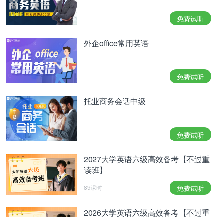
，只背重点考点，
4节考前押题直播
原价¥199，查分特惠¥89/¥99
免费试听
一次高分过级！
外企office常用英语
适合词汇语法不错，
做题技巧欠缺的同学↓
免费试听
戳我立即报名【六级冲刺押题班】>>
托业商务会话中级
基础技巧班：
84节夯实词汇语法听力核心技巧课，
免费试听
12节直播课：强化扫除做题障碍
2027大学英语六级高效备考【不过重
原价¥499，查分特惠¥399>>
读班】
适合四六级词汇量一般
89课时
免费试听
语法稍弱的同学↓
2026大学英语六级高效备考【不过重