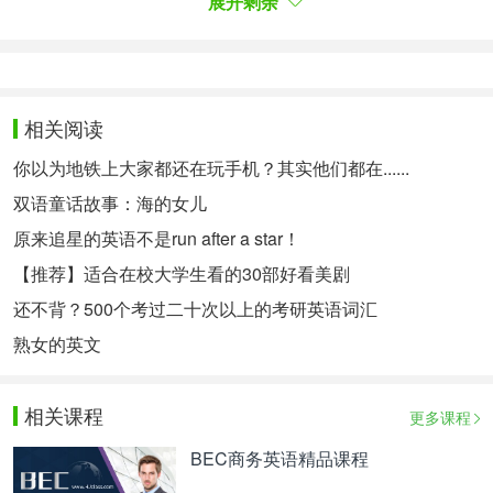
展开剩余
$课程限时优惠中$
基础班399元
冲刺押题班89/99元
相关阅读
白金班959/1019元
你以为地铁上大家都还在玩手机？其实他们都在......
屠皓民四六级白金班：
双语童话故事：海的女儿
原来追星的英语不是run after a star！
（学完）考不过，免费重读；
【推荐】适合在校大学生看的30部好看美剧
考过可抵扣六级、口语、BEC、CATTI等
还不背？500个考过二十次以上的考研英语词汇
适合屡考不过的同学，
点击立即查看优惠>>
熟女的英文
点击报名【六级白金班】>>
冲刺押题班：
相关课程
更多课程
考前各题型抢分技巧梳理，
18节录播：
BEC商务英语精品课程