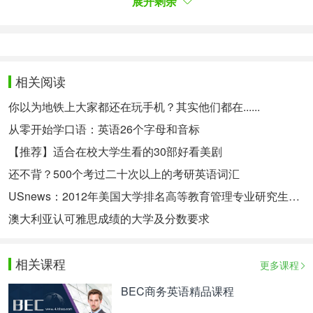
展开剩余
试中的报告和信件部分。格式要求非常规范。
特别提醒：如果大家想要了解更多英语方面知识，或
者想要深入学习英语的，可以扫以下二维码，定制沪
相关阅读
江网校精品课程，高效实用的个性化学习方案，专属
督导全程伴学。
你以为地铁上大家都还在玩手机？其实他们都在......
从零开始学口语：英语26个字母和音标
以上是小编为大家分享的bec中级复习策略，希望对
【推荐】适合在校大学生看的30部好看美剧
大家有帮助。再好的计划，如果不去执行，那也只是
计划而已。所以，看了以上计划，再结合自身的情
还不背？500个考过二十次以上的考研英语词汇
况，开始学习吧!
USnews：2012年美国大学排名高等教育管理专业研究生排名
澳大利亚认可雅思成绩的大学及分数要求
相关热点：
四六级考试时间
相关课程
更多课程
BEC商务英语精品课程