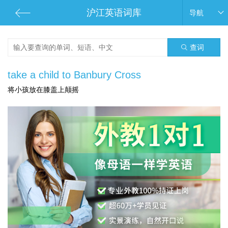
沪江英语词库
导航
查词
take a child to Banbury Cross
将小孩放在膝盖上颠摇