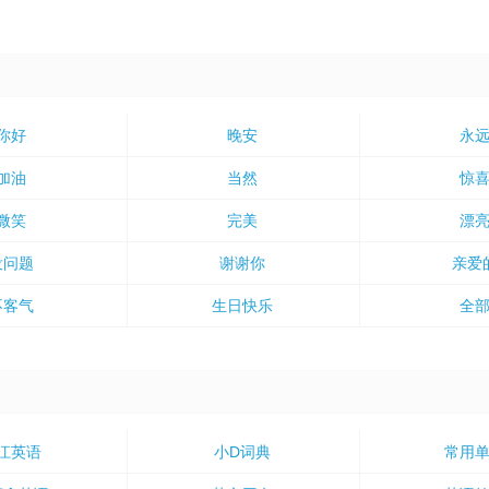
你好
晚安
永
加油
当然
惊
微笑
完美
漂
没问题
谢谢你
亲爱
不客气
生日快乐
全
江英语
小D词典
常用