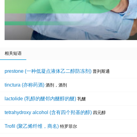
相关短语
prestone (一种低凝点液体乙二醇防冻剂)
普列斯通
tinctura (亦称药酒)
酒剂，酒剂
lactolide (乳醇的醚邻内醚醇的醚)
乳醚
tetrahydroxy alcohol (含有四个羟基的醇)
四元醇
Trofil (聚乙烯纤维，商名)
特罗菲尔