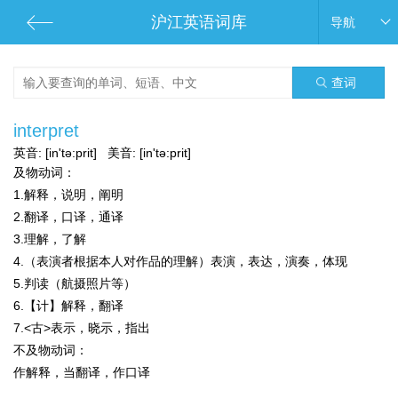
沪江英语词库
导航
查词
interpret
英音:
[in'tə:prit]
美音:
[in'tə:prit]
及物动词：
1.解释，说明，阐明
2.翻译，口译，通译
3.理解，了解
4.（表演者根据本人对作品的理解）表演，表达，演奏，体现
5.判读（航摄照片等）
6.【计】解释，翻译
7.<古>表示，晓示，指出
不及物动词：
作解释，当翻译，作口译