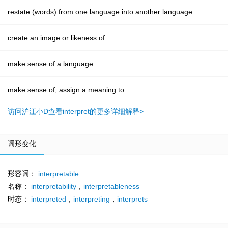
restate (words) from one language into another language
create an image or likeness of
make sense of a language
make sense of; assign a meaning to
访问沪江小D查看interpret的更多详细解释>
词形变化
形容词：
interpretable
名称：
interpretability
，
interpretableness
时态：
interpreted
，
interpreting
，
interprets