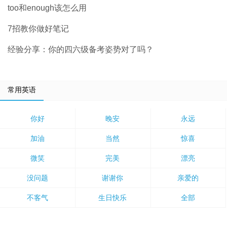
too和enough该怎么用
7招教你做好笔记
经验分享：你的四六级备考姿势对了吗？
常用英语
你好
晚安
永远
加油
当然
惊喜
微笑
完美
漂亮
没问题
谢谢你
亲爱的
不客气
生日快乐
全部