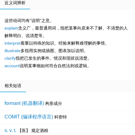
近义词辨析
这些动词均有“说明”之意。
explain
含义广，最普通用词，指把某事向原来不了解、不清楚的人
解释明白、说清楚等。
interpret
着重以特殊的知识、经验来解释难理解的事情。
illustrate
多指用实例或插图、图表加以说明。
clarify
指把已发生的事件。情况和现状说清楚。
account
说明某事物如何符合自然法则或逻辑。
相关短语
formant (机器翻译)
构形成分
COMIT (编译程序语言)
科密特
s. v. t.
【医】 规定酒精