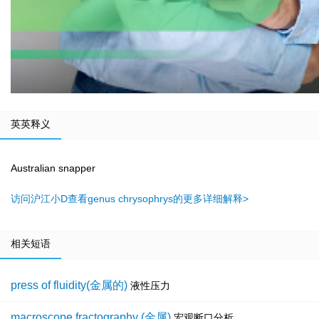
英英释义
Australian snapper
访问沪江小D查看genus chrysophrys的更多详细解释>
相关短语
press of fluidity(金属的)
液性压力
macroscope fractography (金属)
宏观断口分析