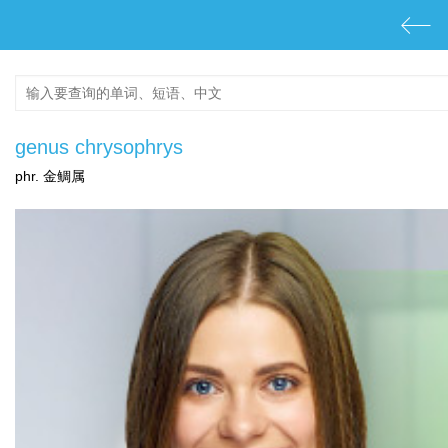
genus chrysophrys
phr. 金鲷属