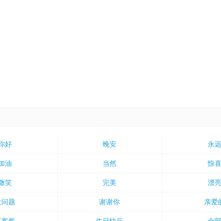
你好
晚安
永
加油
当然
惊
微笑
完美
漂
没问题
谢谢你
亲爱