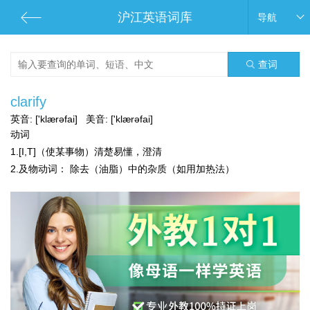
沪江英语词库
导航
查词
clarify
英音:
['klærəfai]
美音:
['klærəfai]
动词
1.[I,T]（使某事物）清楚易懂，澄清
2.
及物动词：
除去（油脂）中的杂质（如用加热法）