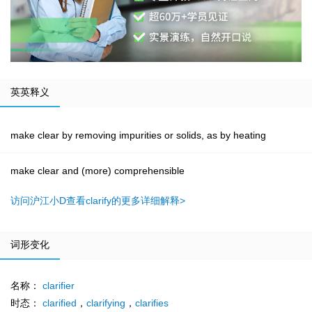
英英释义
make clear by removing impurities or solids, as by heating
make clear and (more) comprehensible
访问沪江小D查看clarify的更多详细解释>
词形变化
名称：
clarifier
时态：
clarified
，
clarifying
，
clarifies