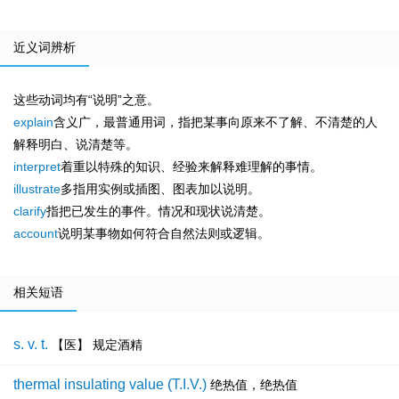
近义词辨析
这些动词均有“说明”之意。
explain
含义广，最普通用词，指把某事向原来不了解、不清楚的人
解释明白、说清楚等。
interpret
着重以特殊的知识、经验来解释难理解的事情。
illustrate
多指用实例或插图、图表加以说明。
clarify
指把已发生的事件。情况和现状说清楚。
account
说明某事物如何符合自然法则或逻辑。
相关短语
s. v. t.
【医】 规定酒精
thermal insulating value (T.I.V.)
绝热值，绝热值