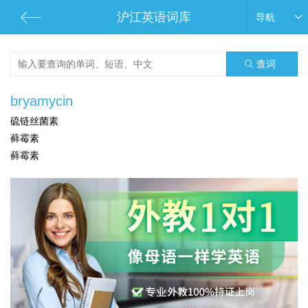
沪江英语词库
导航
查词
bryamycin
硫链丝菌素
藓霉素
藓霉素