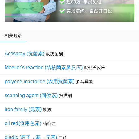
相关短语
Actispray (抗菌素)
放线菌酮
Moeller's reaction (结核菌素鼻反应)
默勒氏反应
polyene macrolide (农用抗菌素)
多马霉素
scanning agent (同位素)
扫描剂
iron family (元素)
铁族
oil red(食用色素)
油溶红
diadic (原子，基，元素)
二价