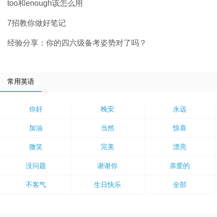
too和enough该怎么用
7招教你做好笔记
经验分享：你的四六级备考姿势对了吗？
常用英语
你好
晚安
永远
加油
当然
惊喜
微笑
完美
漂亮
没问题
谢谢你
亲爱的
不客气
生日快乐
全部