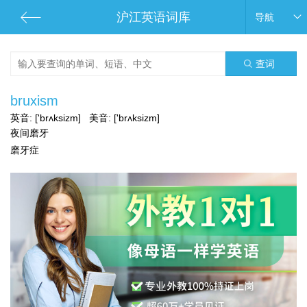
沪江英语词库
导航
查词
bruxism
英音:
['brʌksizm]
美音:
['brʌksizm]
夜间磨牙
磨牙症