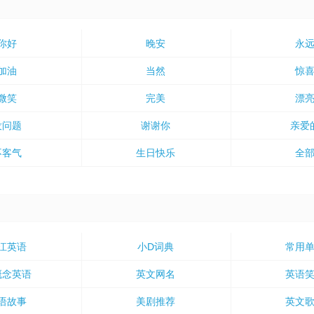
你好
晚安
永
加油
当然
惊
微笑
完美
漂
没问题
谢谢你
亲爱
不客气
生日快乐
全
江英语
小D词典
常用
概念英语
英文网名
英语
语故事
美剧推荐
英文