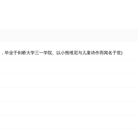
山大·米恩(英国作家，毕业于剑桥大学三一学院。以小熊维尼与儿童诗作而闻名于世)