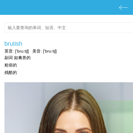
brutish
英音:
['bru:tiʃ]
美音:
['bru:tiʃ]
副词 如禽兽的
粗俗的
残酷的