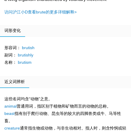
访问沪江小D查看brute的更多详细解释>
词形变化
形容词：
brutish
副词：
brutishly
名称：
brutism
近义词辨析
这些名词均含“动物”之意。
animal
普通用词，指区别于植物和矿物而言的动物的总称。
beast
指有别于爬行动物、昆虫等的较大的四脚兽类或牛、马等牲
畜。
creature
通常指生物或动物，与非生动相对。指人时，则含怜悯或轻