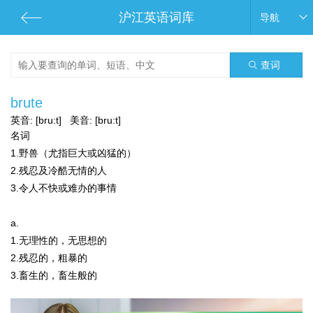
沪江英语词库
导航
查词
brute
英音:
[bru:t]
美音:
[bru:t]
名词
1.野兽（尤指巨大或凶猛的）
2.残忍及冷酷无情的人
3.令人不快或难办的事情
a.
1.无理性的，无思想的
2.残忍的，粗暴的
3.畜生的，畜生般的