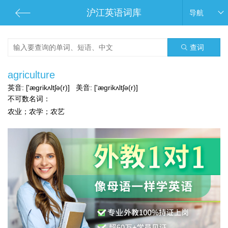
沪江英语词库
导航
查词
agriculture
英音:
['ægrikʌltʃə(r)]
美音:
['ægrikʌltʃə(r)]
不可数名词：
农业；农学；农艺