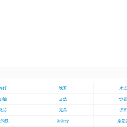
你好
晚安
永
加油
当然
惊
微笑
完美
漂
没问题
谢谢你
亲爱