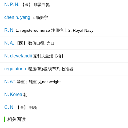
N. P. N.
【医】 非蛋白氮
chen n. yang
n. 杨振宁
R. N.
1. registered nurse 注册护士 2. Royal Navy
N. A.
【医】 数值口径, 光口
N. clevelandii
克利夫兰烟【植】
regulator n.
稳压(流)器,调节剂,校准器
N. wt.
净重；纯重 见net weight.
N. Korea
朝
C. N.
【医】 明晚
相关阅读