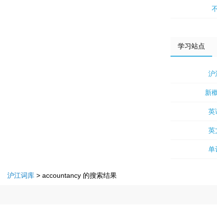
学习站点
沪
新
英
英
单
沪江词库
>
accountancy
的搜索结果