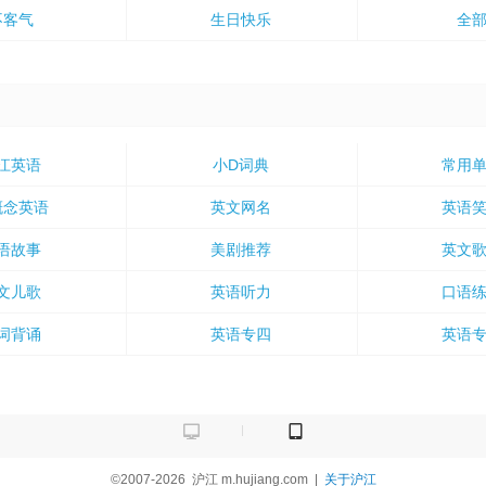
不客气
生日快乐
全
江英语
小D词典
常用
概念英语
英文网名
英语
语故事
美剧推荐
英文
文儿歌
英语听力
口语
词背诵
英语专四
英语
©2007-2026
沪江
m.hujiang.com
|
关于沪江