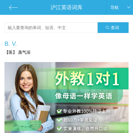
沪江英语词库
导航
查词
B. V.
【医】 蒸气浴